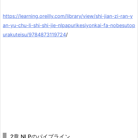
https://learning.oreilly.com/library/view/shi-jian-zi-ran-y
an-yu-chu-li-shi-shi-jie-nlpapurikesiyonkai-fa-nobesutop
urakuteisu/9784873119724
/
2章 NLPのパイプライン