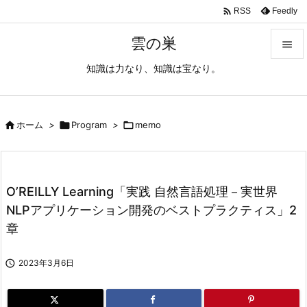

Feedly
RSS
雲の巣

知識は力なり、知識は宝なり。

メニュ

サイド

ホーム
>

Program
>

memo

前へ

O’REILLY Learning「実践 自然言語処理－実世界
次へ
NLPアプリケーション開発のベストプラクティス」2

章
検索

2023年3月6日