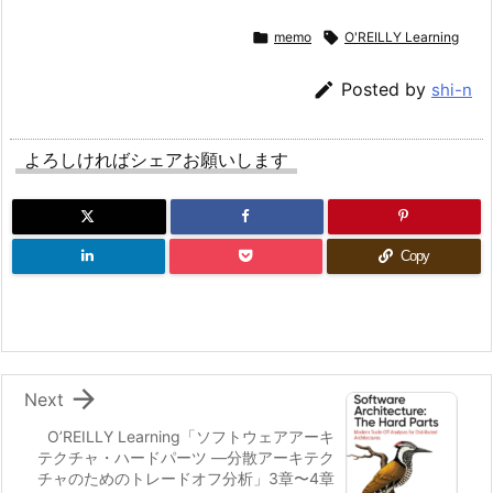

memo

O'REILLY Learning

Posted by
shi-n
よろしければシェアお願いします
Copy

Next
O’REILLY Learning「ソフトウェアアーキ
テクチャ・ハードパーツ ―分散アーキテク
チャのためのトレードオフ分析」3章〜4章