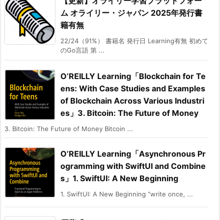
【更新】オライリー学習プラットフォー
ム オライリー・ジャパン 2025年発行書
籍有無
22/24（91%） 書籍名 発行日 Learning有無 初めて
のGo言語 第 ...
O’REILLY Learning「Blockchain for Te
ens: With Case Studies and Examples
of Blockchain Across Various Industri
es」3. Bitcoin: The Future of Money
3. Bitcoin: The Future of Money Bitcoin ...
O’REILLY Learning「Asynchronous Pr
ogramming with SwiftUI and Combine
s」1. SwiftUI: A New Beginning
1. SwiftUI: A New Beginning “write once, ...