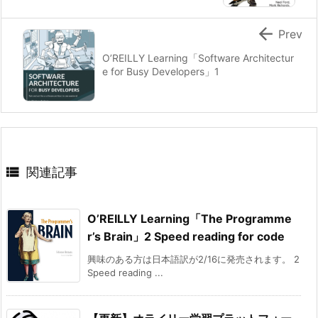

Prev
O’REILLY Learning「Software Architectur
e for Busy Developers」1

関連記事
O’REILLY Learning「The Programme
r’s Brain」2 Speed reading for code
興味のある方は日本語訳が2/16に発売されます。 2
Speed reading ...