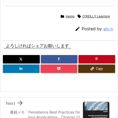

memo

O'REILLY Learning

Posted by
shi-n
よろしければシェアお願いします
Copy

Next
書籍メモ「Persistence Best Practices for
Java Applications」Chapter 12