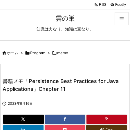

Feedly
RSS
雲の巣

知識は力なり、知識は宝なり。

メニュ

サイド

ホーム
>

Program
>

memo

前へ

書籍メモ「Persistence Best Practices for Java
次へ
Applications」Chapter 11

検索

2023年9月16日
Copy