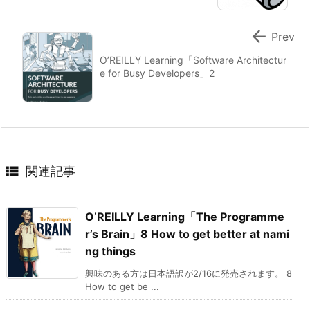

Prev
O’REILLY Learning「Software Architectur
e for Busy Developers」2

関連記事
O’REILLY Learning「The Programme
r’s Brain」8 How to get better at nami
ng things
興味のある方は日本語訳が2/16に発売されます。 8
How to get be ...