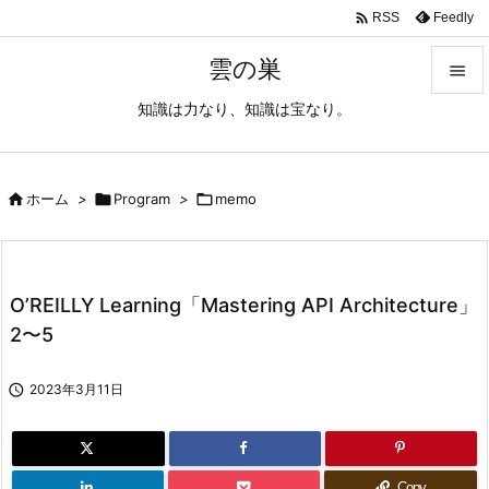

Feedly
RSS
雲の巣

知識は力なり、知識は宝なり。

メニュ

サイド

ホーム
>

Program
>

memo

前へ

O’REILLY Learning「Mastering API Architecture」
次へ
2〜5

検索

2023年3月11日
Copy