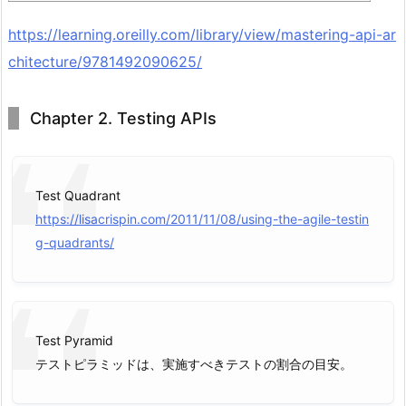
https://learning.oreilly.com/library/view/mastering-api-ar
chitecture/9781492090625/
Chapter 2. Testing APIs
Test Quadrant
https://lisacrispin.com/2011/11/08/using-the-agile-testin
g-quadrants/
Test Pyramid
テストピラミッドは、実施すべきテストの割合の目安。