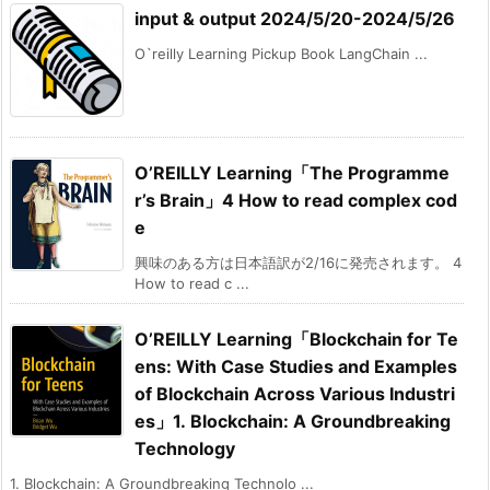
input & output 2024/5/20-2024/5/26
O`reilly Learning Pickup Book LangChain ...
O’REILLY Learning「The Programme
r’s Brain」4 How to read complex cod
e
興味のある方は日本語訳が2/16に発売されます。 4
How to read c ...
O’REILLY Learning「Blockchain for Te
ens: With Case Studies and Examples
of Blockchain Across Various Industri
es」1. Blockchain: A Groundbreaking
Technology
1. Blockchain: A Groundbreaking Technolo ...