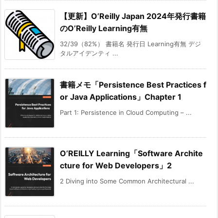
【更新】O’Reilly Japan 2024年発行書籍
のO’Reilly Learning有無
32/39（82%） 書籍名 発行日 Learning有無 デジ
タルアイデンティ ...
書籍メモ「Persistence Best Practices f
or Java Applications」Chapter 1
Part 1: Persistence in Cloud Computing – ...
O’REILLY Learning「Software Archite
cture for Web Developers」2
2 Diving into Some Common Architectural ...