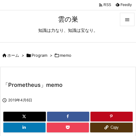

Feedly
RSS
雲の巣

知識は力なり、知識は宝なり。

メニュ

サイド

ホーム
>

Program
>

memo

前へ

「Prometheus」memo
次へ


2019年4月6日
検索
Copy