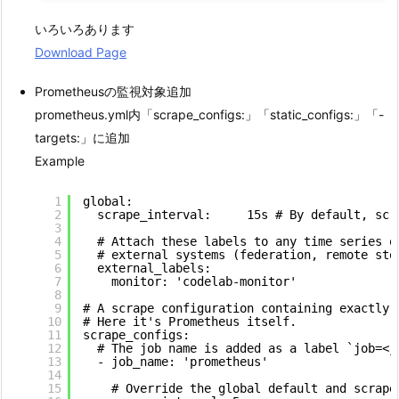
いろいろあります
Download Page
Prometheusの監視対象追加
prometheus.yml内「scrape_configs:」「static_configs:」「-
targets:」に追加
Example
1
global:
2
scrape_interval:     15s # By default, scr
3
4
# Attach these labels to any time series o
5
# external systems (federation, remote sto
6
external_labels:
7
monitor: 'codelab-monitor'
8
9
# A scrape configuration containing exactly 
10
# Here it's Prometheus itself.
11
scrape_configs:
12
# The job name is added as a label `job=<j
13
- job_name: 'prometheus'
14
15
# Override the global default and scrape