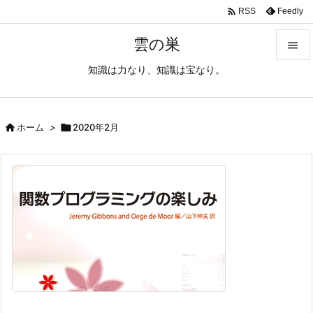

Feedly
RSS
雲の巣

知識は力なり、知識は宝なり。

メニュ

サイド

ホーム
>

2020年2月

前へ

次へ

検索