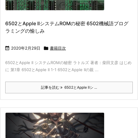
6502とApple IIシステムROMの秘密 6502機械語プログ
ラミングの愉しみ

2020年2月29日

書籍目次
6502とApple II システムROMの秘密 ラトルズ 著者：柴田文彦 はじめ
に 第1章 6502とApple II 1-1 6502とApple IIの親 ...
記事を読む
6502とApple IIシ ...