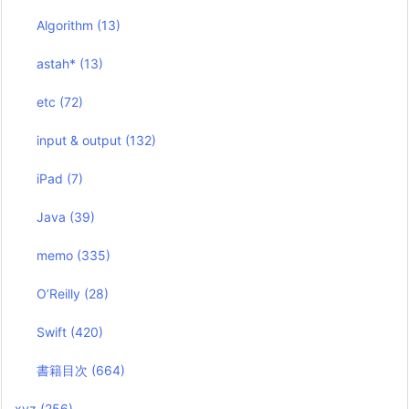
Algorithm
(13)
astah*
(13)
etc
(72)
input & output
(132)
iPad
(7)
Java
(39)
memo
(335)
O’Reilly
(28)
Swift
(420)
書籍目次
(664)
xyz
(256)