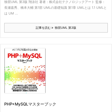
独習UML 第3版 翔泳社 著者：株式会社テクノロジックアート 監修：
長瀬嘉秀、橋本大輔 第1部 UMLの基礎知識 第1章 UMLとは 1.1 UMLと
は UM ...
記事を読む
独習UML 第3版
PHP+MySQLマスターブック