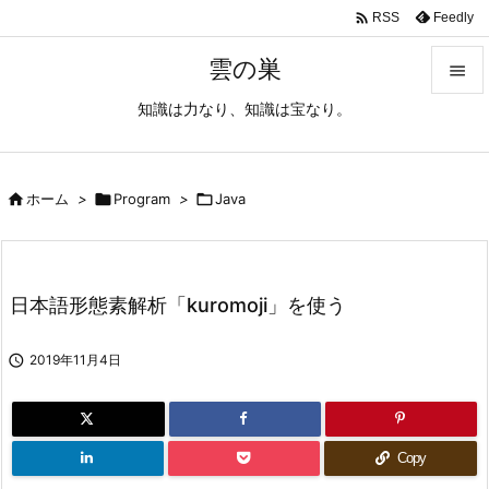

Feedly
RSS
雲の巣

知識は力なり、知識は宝なり。

メニュ

サイド

ホーム
>

Program
>

Java

前へ

日本語形態素解析「kuromoji」を使う
次へ


2019年11月4日
検索
Copy