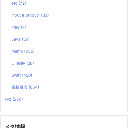
etc
(72)
input & output
(132)
iPad
(7)
Java
(39)
memo
(335)
O’Reilly
(28)
Swift
(420)
書籍目次
(664)
xyz
(256)
メタ情報