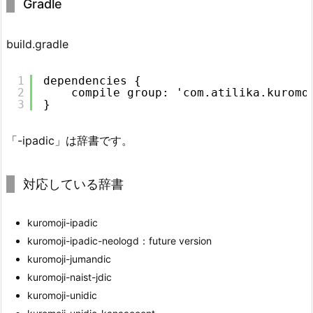
Gradle
build.gradle
1
dependencies {
2
compile group: 'com.atilika.kuromo
3
}
「-ipadic」は辞書です。
対応している辞書
kuromoji-ipadic
kuromoji-ipadic-neologd：future version
kuromoji-jumandic
kuromoji-naist-jdic
kuromoji-unidic