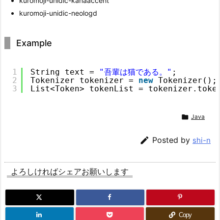
kuromoji-unidic-kanaaccent
kuromoji-unidic-neologd
Example
1
String text = 
"吾輩は猫である。"
;
2
Tokenizer tokenizer = 
new
Tokenizer();
3
List<Token> tokenList = tokenizer.toke

Java

Posted by
shi-n
よろしければシェアお願いします
Copy