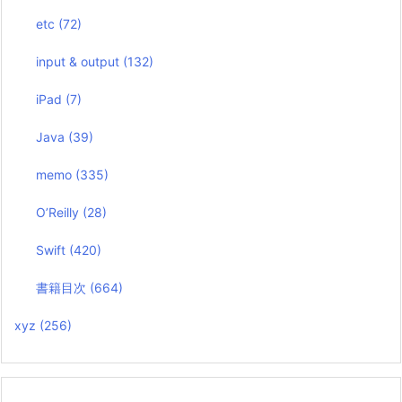
etc
(72)
input & output
(132)
iPad
(7)
Java
(39)
memo
(335)
O’Reilly
(28)
Swift
(420)
書籍目次
(664)
xyz
(256)