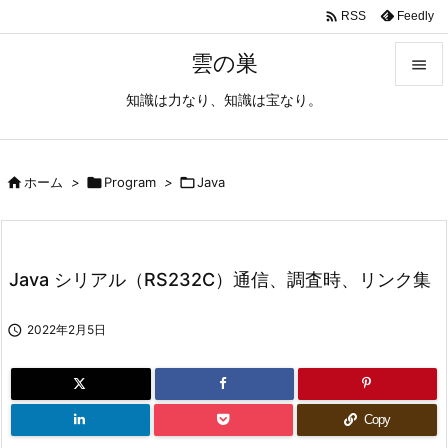

Feedly
RSS
雲の巣

知識は力なり、知識は宝なり。

メニュ

サイド

ホーム
>

Program
>

Java

前へ

Java シリアル（RS232C）通信、調査時、リンク集
次へ


2022年2月5日
検索
Copy