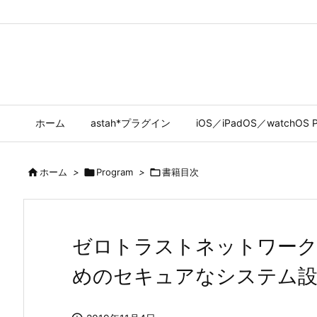
ホーム
astah*プラグイン
iOS／iPadOS／watchOS P

ホーム
>

Program
>

書籍目次
ゼロトラストネットワーク
めのセキュアなシステム