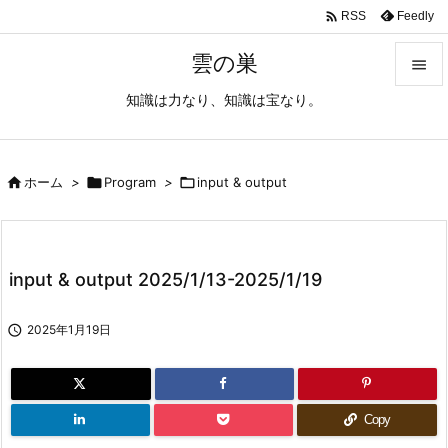

Feedly
RSS
雲の巣

知識は力なり、知識は宝なり。

メニュ

サイド

ホーム
>

Program
>

input & output

前へ

input & output 2025/1/13-2025/1/19
次へ


2025年1月19日
検索
Copy