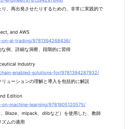
ro-to-engineer/9781394297849/
たり、再出発させたりするための、非常に実践的で
nect, and AWS
nds-on-ai-trading/9781394268436/
的な例、詳細な洞察、段階的に習得
eutical Industry
ockchain-enabled-solutions-for/9781394287932/
ソリューションの理解と導入を包括的に解説
nd Edition
nds-on-machine-learning/9781805120575/
ight、Blaze、mlpack、dlibなど）を使用した、教師
リズムの適用