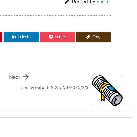

Posted by
shi-n
LinkedIn
Pocket
Copy

Next
input & output 2025/2/3-2025/2/9