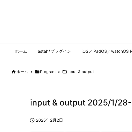
ホーム
astah*プラグイン
iOS／iPadOS／watchOS P

ホーム
>

Program
>

input & output
input & output 2025/1/28

2025年2月2日