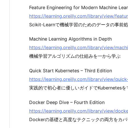
Feature Engineering for Modern Machine Learn
https://learning.oreilly.com/library/view/fea
Scikit-Learnで機械学習のためのデータの
Machine Learning Algorithms in Depth
https://learning.oreilly.com/library/view/ma
機械学習アルゴリズムの仕組みを一から学ぶ
Quick Start Kubernetes – Third Edition
https://learning.oreilly.com/library/view/qu
実践的で初心者に優しいガイドでKubernetes
Docker Deep Dive – Fourth Edition
https://learning.oreilly.com/library/view/do
Dockerの基礎と高度なテクニックの両方をカ