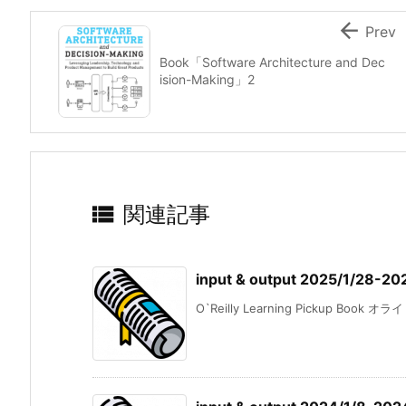

Prev
Book「Software Architecture and Dec
ision-Making」2

関連記事
input & output 2025/1/28-20
O`Reilly Learning Pickup Book 