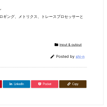
ン
ブルなロギング、メトリクス、トレースプロセッサーと

input & output

Posted by
shi-n
LinkedIn
Pocket
Copy