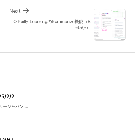

Next
O’Reilly LearningのSummarize機能（B
eta版）
25/2/2
オライリージャパン ...