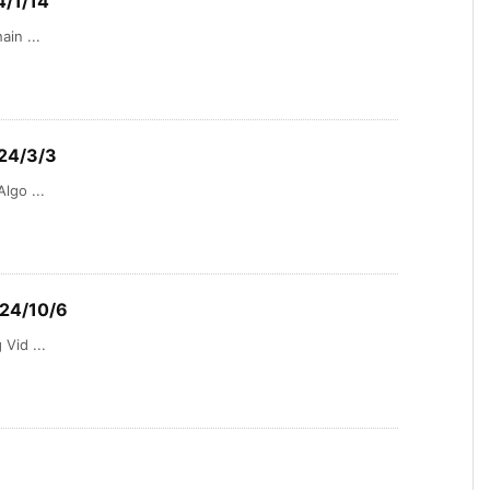
4/1/14
ain ...
024/3/3
lgo ...
024/10/6
Vid ...