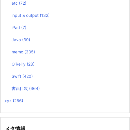
etc
(72)
input & output
(132)
iPad
(7)
Java
(39)
memo
(335)
O’Reilly
(28)
Swift
(420)
書籍目次
(664)
xyz
(256)
メタ情報