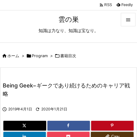

Feedly
RSS
雲の巣

知識は力なり、知識は宝なり。

メニュ

サイド

ホーム
>

Program
>

書籍目次

前へ

Being Geek−ギークであり続けるためのキャリア戦
次へ
略

検索

2019年4月1日

2020年1月21日
Copy