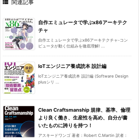

関連記事
自作エミュレータで学ぶx86アーキテク
チャ
自作エミュレータで学ぶx86アーキテクチャ-コン
ピュータが動く仕組みを徹底理解! ...
IoTエンジニア養成読本 設計編
IoTエンジニア養成読本 設計編 (Software Design
plusシリ ...
Clean Craftsmanship 規律、基準、倫理
より良く働き、生産性を高め、自分が書
いたものに誇りを持つ！
アスキードワンゴ 著者：Robert C.Martin 訳者：