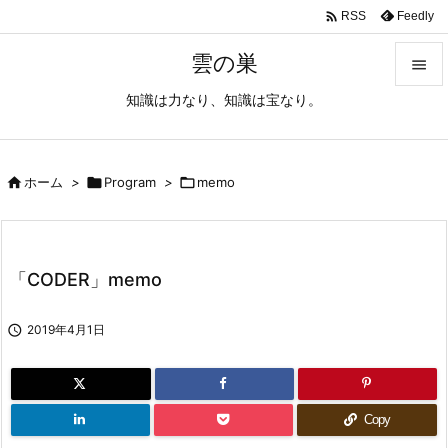

Feedly
RSS
雲の巣

知識は力なり、知識は宝なり。

メニュ

サイド

ホーム
>

Program
>

memo

前へ

「CODER」memo
次へ


2019年4月1日
検索
Copy