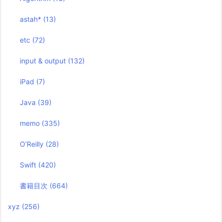
astah*
(13)
etc
(72)
input & output
(132)
iPad
(7)
Java
(39)
memo
(335)
O’Reilly
(28)
Swift
(420)
書籍目次
(664)
xyz
(256)