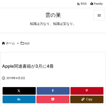

Feedly
RSS
雲の巣

知識は力なり、知識は宝なり。

メニュ

サイド

ホーム
>

xyz

前へ

Apple関連書籍が3月に4冊
次へ


2019年4月2日
検索
Copy