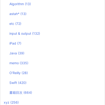
Algorithm
(13)
astah*
(13)
etc
(72)
input & output
(132)
iPad
(7)
Java
(39)
memo
(335)
O’Reilly
(28)
Swift
(420)
書籍目次
(664)
xyz
(256)