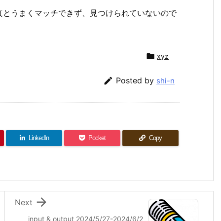
真とうまくマッチできず、見つけられていないので

xyz

Posted by
shi-n
LinkedIn
Pocket
Copy

Next
input & output 2024/5/27-2024/6/2