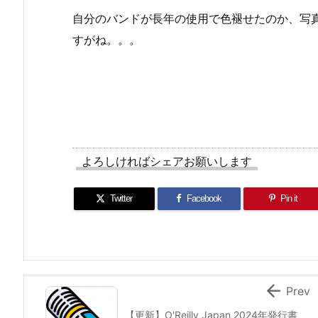
自分のバンドが長年の使用で色褪せたのか、写
すがね。。。
よろしければシェアお願いします
Twitter
Facebook
Pin it

Prev
【更新】O'Reilly Japan 2024年発行書