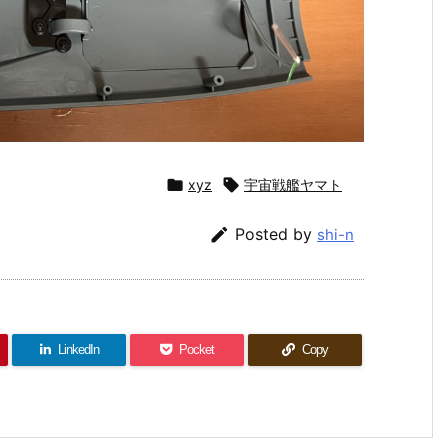

xyz

宇宙戦艦ヤマト

Posted by
shi-n
LinkedIn
Pocket
Copy