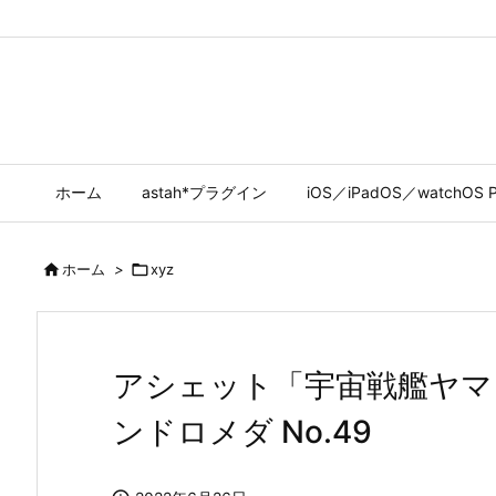
ホーム
astah*プラグイン
iOS／iPadOS／watchOS P

ホーム
>

xyz
アシェット「宇宙戦艦ヤマト
ンドロメダ No.49