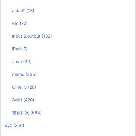
astah*
(13)
etc
(72)
input & output
(132)
iPad
(7)
Java
(39)
memo
(335)
O’Reilly
(28)
Swift
(420)
書籍目次
(664)
xyz
(256)