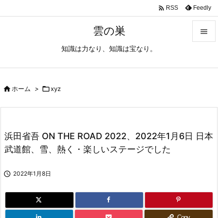

Feedly
RSS
雲の巣

知識は力なり、知識は宝なり。

メニュ

サイド

ホーム
>

xyz

前へ

浜田省吾 ON THE ROAD 2022、2022年1月6日 日本
次へ
武道館、雪、熱く・楽しいステージでした

検索

2022年1月8日
Copy