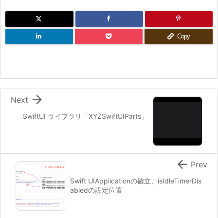
Copy

Next
SwiftUI ライブラリ「XYZSwiftUIParts」

Prev
Swift UIApplicationの確立、isIdleTimerDis
abledの設定位置