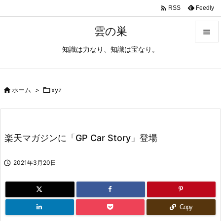

Feedly
RSS
雲の巣

知識は力なり、知識は宝なり。

メニュ

サイド

ホーム
>

xyz

前へ

楽天マガジンに「GP Car Story」登場
次へ


2021年3月20日
検索
Copy