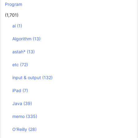
Program
(1,701)
ai
(1)
Algorithm
(13)
astah*
(13)
etc
(72)
input & output
(132)
iPad
(7)
Java
(39)
memo
(335)
O’Reilly
(28)