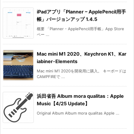
iPadアプリ「Planner – ApplePencil用手
帳」バージョンアップ 1.4.5
概要 「Planner - ApplePencil用手帳」App Store
ペー ...
Mac mini M1 2020、Keychron K1、Kar
iabiner-Elements
Mac mini M1 2020を開発用に購入。 キーボードは
CAMPFIREで ...
浜田省吾 Album mora qualitas：Apple
Music【4/25 Update】
Original Album Album mora qualitas Apple ...