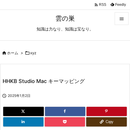

Feedly
RSS
雲の巣

知識は力なり、知識は宝なり。

メニュ

サイド

ホーム
>

xyz

前へ

HHKB Studio Mac キーマッピング
次へ


2025年1月2日
検索
Copy