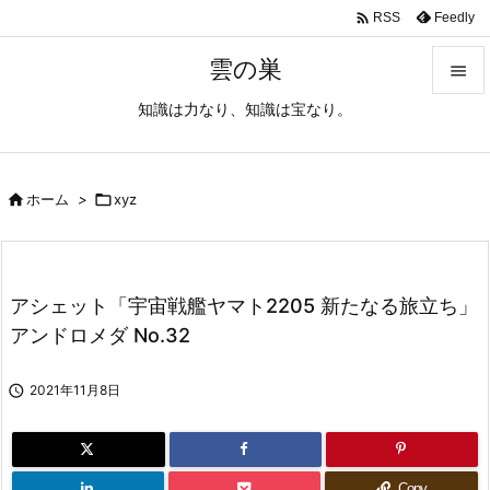

Feedly
RSS
雲の巣

知識は力なり、知識は宝なり。

メニュ

サイド

ホーム
>

xyz

前へ

アシェット「宇宙戦艦ヤマト2205 新たなる旅立ち」
次へ
アンドロメダ No.32

検索

2021年11月8日
Copy