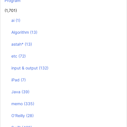
Program
(1,701)
ai
(1)
Algorithm
(13)
astah*
(13)
etc
(72)
input & output
(132)
iPad
(7)
Java
(39)
memo
(335)
O’Reilly
(28)