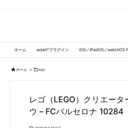
ホーム
astah*プラグイン
iOS／iPadOS／watchOS P

ホーム
>

xyz
レゴ（LEGO）クリエータ
ウ – FCバルセロナ 10284