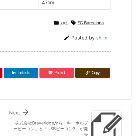
47cm

xyz

FC Barcelona

Posted by
shi-n
LinkedIn
Pocket
Copy

Next
株式会社Braveridgeから「キーホルダ
ービーコン」と「USBビーコン2」が発
売