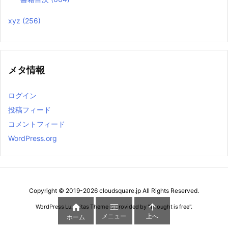
xyz
(256)
メタ情報
ログイン
投稿フィード
コメントフィード
WordPress.org
Copyright ©
2019
-2026
cloudsquare.jp
All Rights Reserved.



WordPress Luxeritas Theme is provided by "
Thought is free
".
メニュー
上へ
ホーム