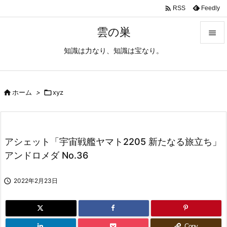

Feedly
RSS
雲の巣

知識は力なり、知識は宝なり。

メニュ

サイド

ホーム
>

xyz

前へ

アシェット「宇宙戦艦ヤマト2205 新たなる旅立ち」
次へ
アンドロメダ No.36

検索

2022年2月23日
Copy