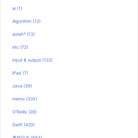
ai
(1)
Algorithm
(13)
astah*
(13)
etc
(72)
input & output
(132)
iPad
(7)
Java
(39)
memo
(335)
O’Reilly
(28)
Swift
(420)
書籍目次
(664)