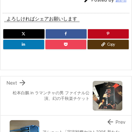
よろしければシェアお願いします
Copy

Next
松本白鵬 in ラマンチャの男 ファイナル公
演、幻の千秋楽チケット

Prev
アシェット「宇宙戦艦ヤマト2205 新たな