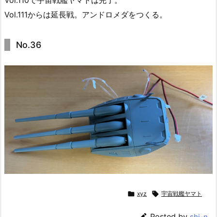
Vol.111からは延長戦。アンドロメダをつくる。
No.36

xyz

宇宙戦艦ヤマト

Posted by
shi-n