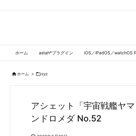
ホーム
astah*プラグイン
iOS／iPadOS／watchOS P

ホーム
>

xyz
アシェット「宇宙戦艦ヤマト
ンドロメダ No.52