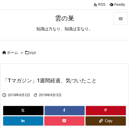

Feedly
RSS
雲の巣

知識は力なり、知識は宝なり。

メニュ

サイド

ホーム
>

xyz

前へ

「Tマガジン」1週間経過、気づいたこと
次へ


2019年6月2日

2019年6月3日
検索
Copy