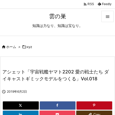

Feedly
RSS
雲の巣

知識は力なり、知識は宝なり。

メニュ

サイド

ホーム
>

xyz

前へ

アシェット「宇宙戦艦ヤマト2202 愛の戦士たち ダ
次へ
イキャストギミックモデルをつくる」Vol.018

検索

2019年6月2日
Copy