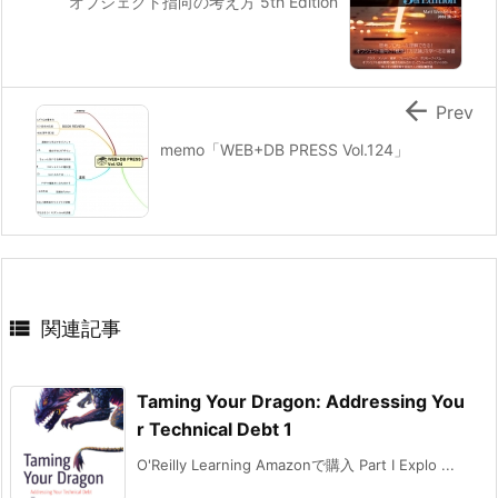
オブジェクト指向の考え方 5th Edition

Prev
memo「WEB+DB PRESS Vol.124」

関連記事
Taming Your Dragon: Addressing You
r Technical Debt 1
O'Reilly Learning Amazonで購入 Part I Explo ...