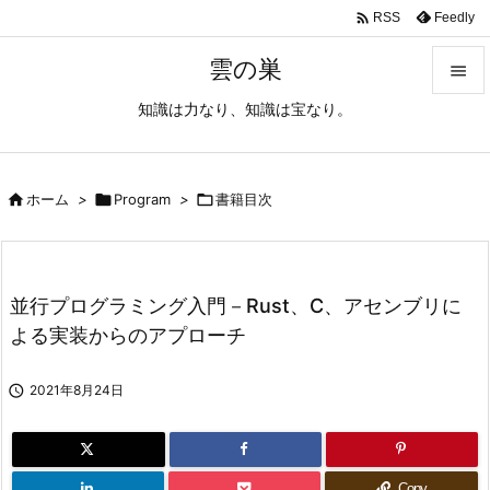

Feedly
RSS
雲の巣

知識は力なり、知識は宝なり。

メニュ

サイド

ホーム
>

Program
>

書籍目次

前へ

並行プログラミング入門－Rust、C、アセンブリに
次へ
よる実装からのアプローチ

検索

2021年8月24日
Copy