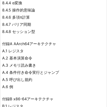
8.4.4 α変換
8.4.5 操作的意味論
8.4.6 多項π計算
8.4.7 バリア同期
8.4.8 セッション型
付録A AArch64アーキテクチャ
A.1 レジスタ
A.2 基本演算命令
A.3 メモリ読み書き
A.4 条件付き命令実行とジャンプ
A.5 呼び出し規約
A.6 例
付録B x86-64アーキテクチャ
B.1 レジスタ