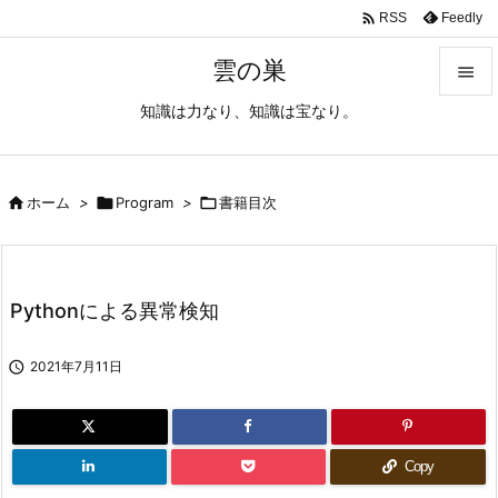

Feedly
RSS
雲の巣

知識は力なり、知識は宝なり。

メニュ

サイド

ホーム
>

Program
>

書籍目次

前へ

Pythonによる異常検知
次へ


2021年7月11日
検索
Copy