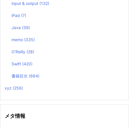
input & output
(132)
iPad
(7)
Java
(39)
memo
(335)
O’Reilly
(28)
Swift
(420)
書籍目次
(664)
xyz
(256)
メタ情報