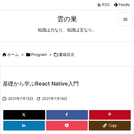

Feedly
RSS
雲の巣

知識は力なり、知識は宝なり。

メニュ

サイド

ホーム
>

Program
>

書籍目次

前へ

基礎から学ぶReact Native入門
次へ


2021年7月15日

2021年7月19日
検索
Copy