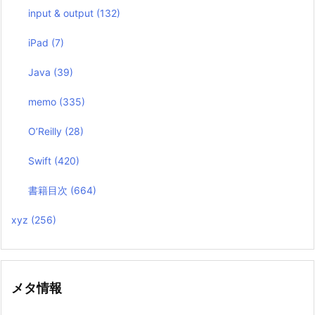
input & output
(132)
iPad
(7)
Java
(39)
memo
(335)
O’Reilly
(28)
Swift
(420)
書籍目次
(664)
xyz
(256)
メタ情報