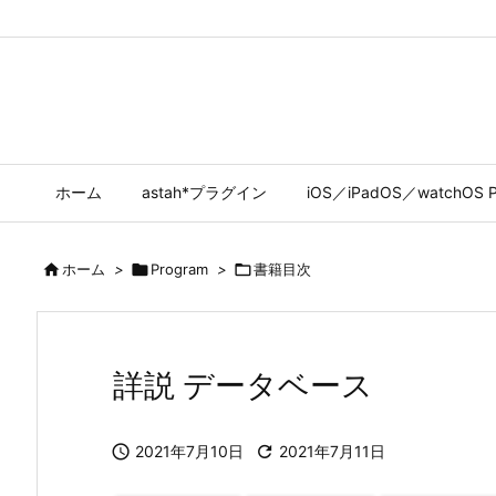
ホーム
astah*プラグイン
iOS／iPadOS／watchOS P

ホーム
>

Program
>

書籍目次
詳説 データベース

2021年7月10日

2021年7月11日