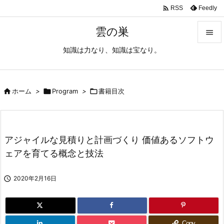

Feedly
RSS
雲の巣

知識は力なり、知識は宝なり。

メニュ

サイド

ホーム
>

Program
>

書籍目次

前へ

アジャイルな見積りと計画づくり 価値あるソフトウ
次へ
ェアを育てる概念と技法

検索

2020年2月16日
Copy