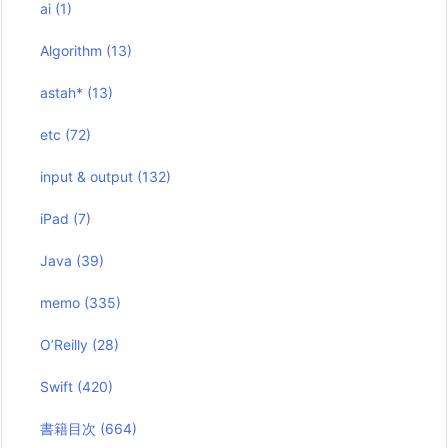
ai
(1)
Algorithm
(13)
astah*
(13)
etc
(72)
input & output
(132)
iPad
(7)
Java
(39)
memo
(335)
O’Reilly
(28)
Swift
(420)
書籍目次
(664)