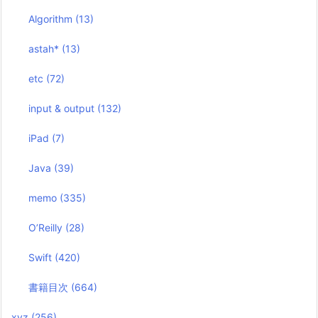
Algorithm
(13)
astah*
(13)
etc
(72)
input & output
(132)
iPad
(7)
Java
(39)
memo
(335)
O’Reilly
(28)
Swift
(420)
書籍目次
(664)
xyz
(256)