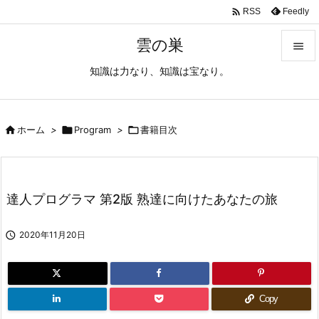

Feedly
RSS
雲の巣

知識は力なり、知識は宝なり。

メニュ

サイド

ホーム
>

Program
>

書籍目次

前へ

達人プログラマ 第2版 熟達に向けたあなたの旅
次へ


2020年11月20日
検索
Copy