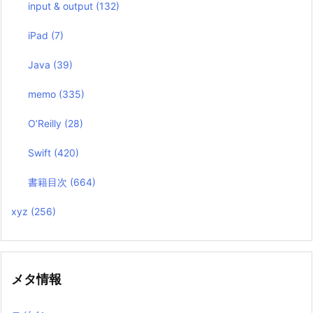
input & output
(132)
iPad
(7)
Java
(39)
memo
(335)
O’Reilly
(28)
Swift
(420)
書籍目次
(664)
xyz
(256)
メタ情報