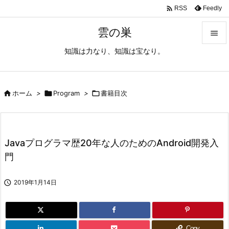

Feedly
RSS
雲の巣

知識は力なり、知識は宝なり。

メニュ

サイド

ホーム
>

Program
>

書籍目次

前へ

Javaプログラマ歴20年な人のためのAndroid開発入
次へ
門

検索

2019年1月14日
Copy