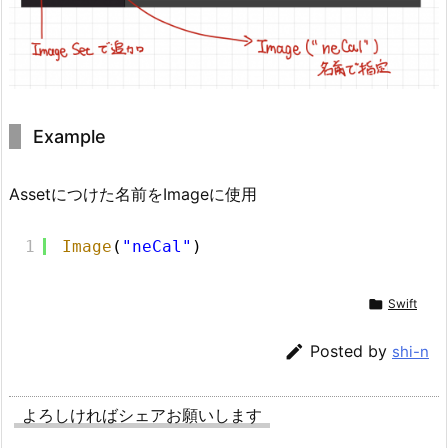
Example
Assetにつけた名前をImageに使用
1
Image
(
"neCal"
)

Swift

Posted by
shi-n
よろしければシェアお願いします