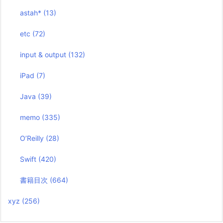
astah*
(13)
etc
(72)
input & output
(132)
iPad
(7)
Java
(39)
memo
(335)
O’Reilly
(28)
Swift
(420)
書籍目次
(664)
xyz
(256)