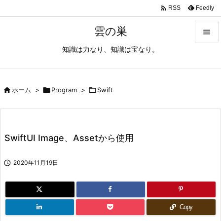

Feedly
RSS
雲の巣

知識は力なり、知識は宝なり。

メニュ

サイド

ホーム
>

Program
>

Swift

前へ

SwiftUI Image、Assetから使用
次へ


2020年11月19日
検索
Copy