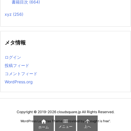
書籍目次
(664)
xyz
(256)
メタ情報
ログイン
投稿フィード
コメントフィード
WordPress.org
Copyright ©
2019
-2026
cloudsquare.jp
All Rights Reserved.



WordPress Luxeritas Theme is provided by "
Thought is free
".
メニュー
上へ
ホーム