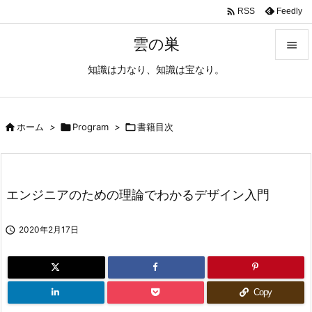

Feedly
RSS
雲の巣

知識は力なり、知識は宝なり。

メニュ

サイド

ホーム
>

Program
>

書籍目次

前へ

エンジニアのための理論でわかるデザイン入門
次へ


2020年2月17日
検索
Copy