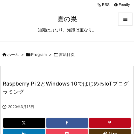

Feedly
RSS
雲の巣

知識は力なり、知識は宝なり。

メニュ

サイド

ホーム
>

Program
>

書籍目次

前へ

Raspberry Pi 2とWindows 10ではじめるIoTプログ
次へ
ラミング

検索

2020年3月15日
Copy