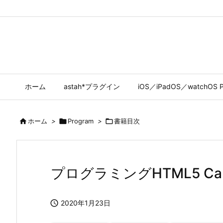
ホーム
astah*プラグイン
iOS／iPadOS／watchOS P

ホーム
>

Program
>

書籍目次
プログラミングHTML5 Can

2020年1月23日