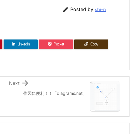

Posted by
shi-n
LinkedIn
Pocket
Copy

Next
作図に便利！！「diagrams.net」