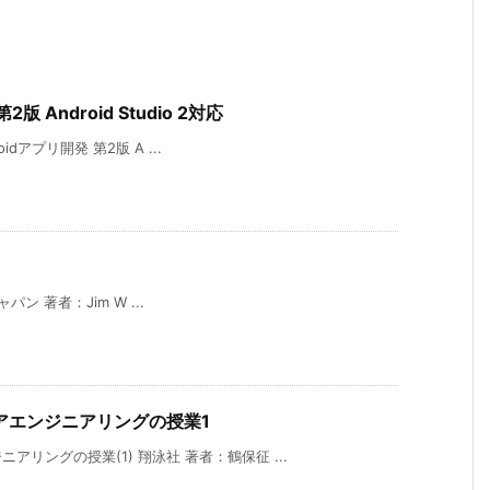
 Android Studio 2対応
oidアプリ開発 第2版 A ...
ャパン 著者：Jim W ...
アエンジニアリングの授業1
リングの授業(1) 翔泳社 著者：鶴保征 ...