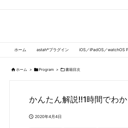
ホーム
astah*プラグイン
iOS／iPadOS／watchOS P

ホーム
>

Program
>

書籍目次
かんたん解説!!1時間でわか

2020年4月4日