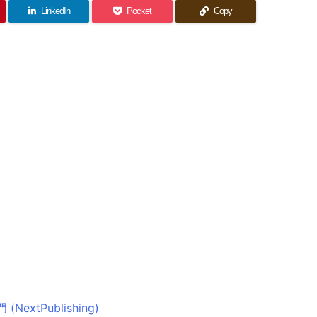
LinkedIn
Pocket
Copy
xtPublishing)