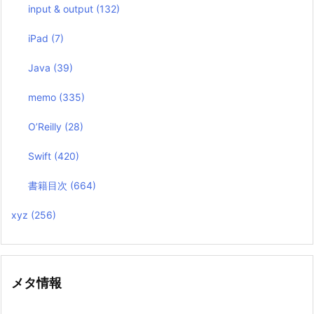
input & output
(132)
iPad
(7)
Java
(39)
memo
(335)
O’Reilly
(28)
Swift
(420)
書籍目次
(664)
xyz
(256)
メタ情報