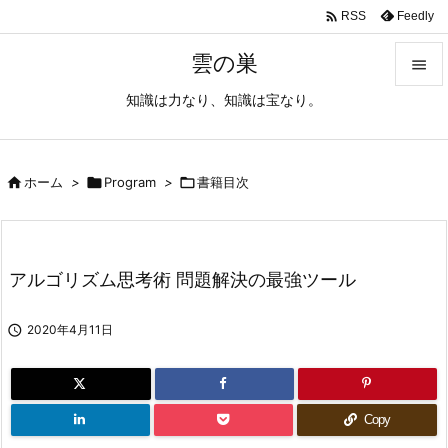

Feedly
RSS
雲の巣

知識は力なり、知識は宝なり。

メニュ

サイド

ホーム
>

Program
>

書籍目次

前へ

アルゴリズム思考術 問題解決の最強ツール
次へ


2020年4月11日
検索
Copy