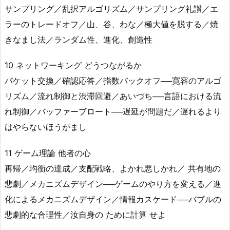
サンプリング／乱択アルゴリズム／サンプリング礼讃／エ
ラーのトレードオフ／山、谷、わな／極大値を脱する／焼
きなまし法／ランダム性、進化、創造性
10 ネットワーキング どうつながるか
パケット交換／確認応答／指数バックオフ──寛容のアルゴ
リズム／流れ制御と渋滞回避／あいづち──言語における流
れ制御／バッファーブロート──遅延が問題だ／遅れるより
はやらないほうがまし
11 ゲーム理論 他者の心
再帰／均衡の達成／支配戦略、よかれ悪しかれ／ 共有地の
悲劇／メカニズムデザイン──ゲームのやり方を変える／進
化によるメカニズムデザイン／情報カスケード──バブルの
悲劇的な合理性／汝自身の ために計算 せよ