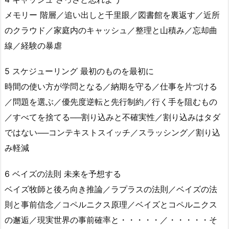
メモリー 階層／追い出しと千里眼／図書館を裏返す／近所
のクラウド／家庭内のキャッシュ／整理と山積み／忘却曲
線／経験の暴虐
5 スケジューリング 最初のものを最初に
時間の使い方が学問となる／納期を守る／仕事を片づける
／問題を選ぶ／優先度逆転と先行制約／行く手を阻むもの
／すべてを捨てる──割り込みと不確実性／割り込みはタダ
ではない──コンテキストスイッチ／スラッシング／割り込
み軽減
6 ベイズの法則 未来を予想する
ベイズ牧師と後ろ向き推論／ラプラスの法則／ベイズの法
則と事前信念／コペルニクス原理／ベイズとコペルニクス
の邂逅／現実世界の事前確率と・・・・・／・・・・・そ