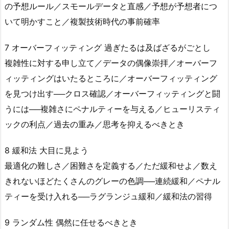
の予想ルール／スモールデータと直感／予想が予想者につ
いて明かすこと／複製技術時代の事前確率
7 オーバーフィッティング 過ぎたるは及ばざるがごとし
複雑性に対する申し立て／データの偶像崇拝／オーバーフ
ィッティングはいたるところに／オーバーフィッティング
を見つけ出す──クロス確認／オーバーフィッティングと闘
うには──複雑さにペナルティーを与える／ヒューリスティ
ックの利点／過去の重み／思考を抑えるべきとき
8 緩和法 大目に見よう
最適化の難しさ／困難さを定義する／ただ緩和せよ／数え
きれないほどたくさんのグレーの色調──連続緩和／ペナル
ティーを受け入れる──ラグランジュ緩和／緩和法の習得
9 ランダム性 偶然に任せるべきとき