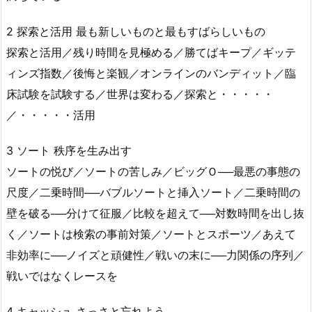
2 探索と活用 最も新しいものと最もすばらしいもの
探索と活用／残り時間を見極める／勝てばキープ／ギッテ
ィンズ指数／後悔と楽観／オンラインのバンディット／臨
床試験を試験する／世界は変わる／探索と・・・・・
／・・・・・活用
3 ソート 秩序を生み出す
ソートの悦び／ソートの苦しみ／ビッグＯ──最悪の事態の
尺度／二乗時間──バブルソートと挿入ソート／二乗時間の
壁を破る──分けて征服／比較を超えて──対数時間を出し抜
く／ソートは検索の事前対策／ソートとスポーツ／あえて
非効率に──ノイズと頑健性／戦いの末に──力関係の序列／
戦いではなくレースを
4 キャッシュ さっさと忘れよう