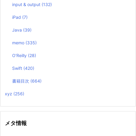
input & output
(132)
iPad
(7)
Java
(39)
memo
(335)
O’Reilly
(28)
Swift
(420)
書籍目次
(664)
xyz
(256)
メタ情報