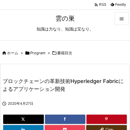

Feedly
RSS
雲の巣

知識は力なり、知識は宝なり。

メニュ

サイド

ホーム
>

Program
>

書籍目次

前へ

ブロックチェーンの革新技術Hyperledger Fabricに
次へ
よるアプリケーション開発

検索

2020年4月27日
Copy