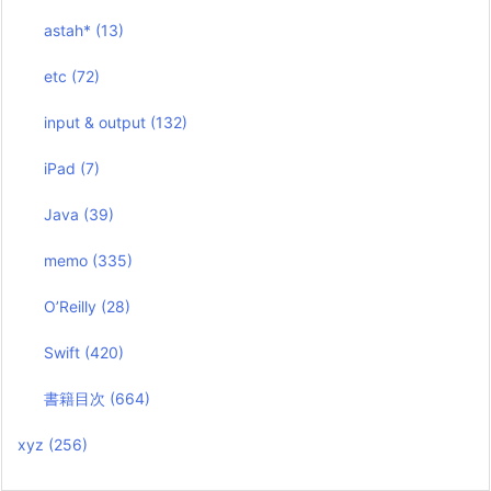
astah*
(13)
etc
(72)
input & output
(132)
iPad
(7)
Java
(39)
memo
(335)
O’Reilly
(28)
Swift
(420)
書籍目次
(664)
xyz
(256)