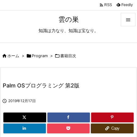

Feedly
RSS
雲の巣

知識は力なり、知識は宝なり。

メニュ

サイド

ホーム
>

Program
>

書籍目次

前へ

Palm OSプログラミング 第2版
次へ


2019年12月17日
検索
Copy