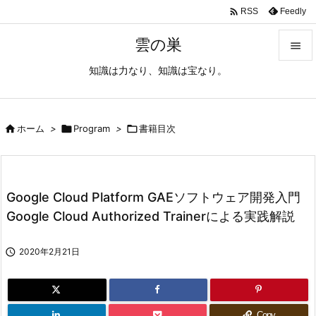

Feedly
RSS
雲の巣

知識は力なり、知識は宝なり。

メニュ

サイド

ホーム
>

Program
>

書籍目次

前へ

Google Cloud Platform GAEソフトウェア開発入門
次へ
Google Cloud Authorized Trainerによる実践解説

検索

2020年2月21日
Copy