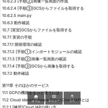
10.6.2.3 [手順②]画像一覧画面の作成
10.6.2.4 [手順③]GCSからファイルを取得する
10.6.2.5 main.py
10.6.3 動作確認
10.7 [実習]GCSからファイルを取得する
10.7.1 実習の手順
10.7.1.1 開発環境の確認
10.7.1.2 [手順①]インポートモジュールの確認
10.7.1.3 [手順②]画像一覧画面の確認
10.7.1.4 [手順③]GCSから画像を取得する
10.7.2 動作確認
第11章 そのほかのサービス
11.1 GCPの機能をもっと使うには



11.2 Cloud Identity-Aware Proxy(Cloud IAP)とは
メニュー
上へ
ホーム
11.2.1 [練習]Cloud IAPの使い方