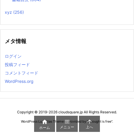
xyz
(256)
メタ情報
ログイン
投稿フィード
コメントフィード
WordPress.org
Copyright ©
2019
-2026
cloudsquare.jp
All Rights Reserved.



WordPress Luxeritas Theme is provided by "
Thought is free
".
メニュー
上へ
ホーム