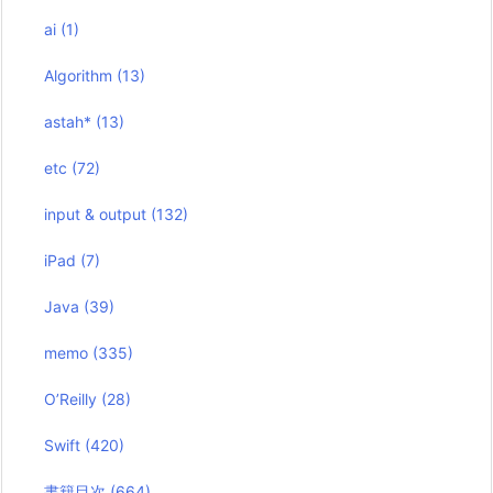
ai
(1)
Algorithm
(13)
astah*
(13)
etc
(72)
input & output
(132)
iPad
(7)
Java
(39)
memo
(335)
O’Reilly
(28)
Swift
(420)
書籍目次
(664)