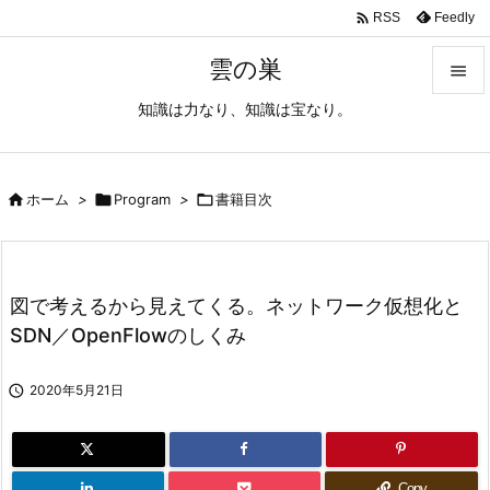

Feedly
RSS
雲の巣

知識は力なり、知識は宝なり。

メニュ

サイド

ホーム
>

Program
>

書籍目次

前へ

図で考えるから見えてくる。ネットワーク仮想化と
次へ
SDN／OpenFlowのしくみ

検索

2020年5月21日
Copy