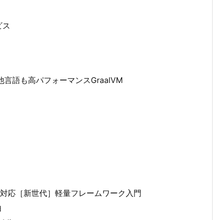
ビス
他言語も高パフォーマンスGraalVM
ナ対応［新世代］軽量フレームワーク入門
由