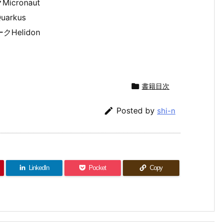
cronaut
rkus
Helidon

書籍目次

Posted by
shi-n
LinkedIn
Pocket
Copy