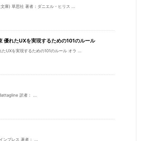
庫) 草思社 著者：ダニエル・ヒリス ...
 優れたUXを実現するための101のルール
UXを実現するための101のルール オラ ...
tagline 訳者： ...
r) インプレス 著者： ...