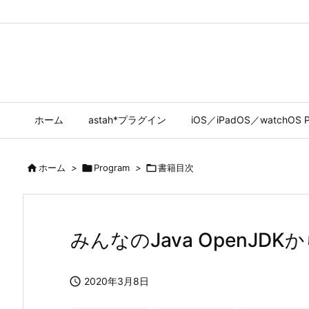
ホーム
astah*プラグイン
iOS／iPadOS／watchOS P

ホーム
>

Program
>

書籍目次
みんなのJava OpenJD

2020年3月8日