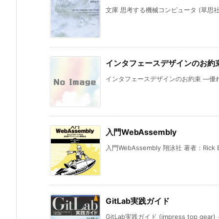
文庫 思考する機械コンピュータ (草思社文
インタフェースデザインのお約束
インタフェースデザインのお約束 ―優れた
入門WebAssembly
入門WebAssembly 翔泳社 著者：Rick Bat
GitLab実践ガイド
GitLab実践ガイド (impress top gea