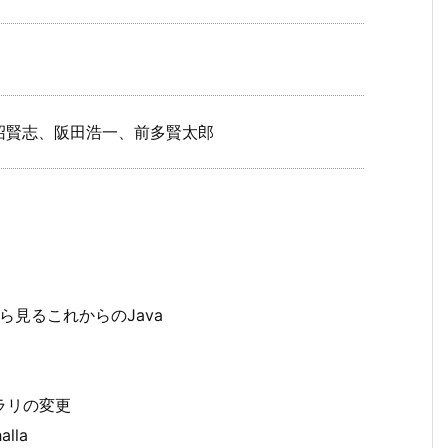
沼賢志、阪田浩一、前多賢太郎
化から見るこれからのJava
ブラリの変更
lla