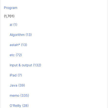
Program
(1,701)
ai
(1)
Algorithm
(13)
astah*
(13)
etc
(72)
input & output
(132)
iPad
(7)
Java
(39)
memo
(335)
O’Reilly
(28)