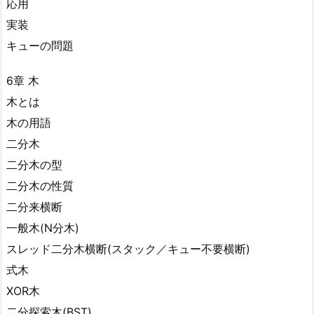
応用
実装
キューの問題
6章 木
木とは
木の用語
二分木
二分木の型
二分木の性質
二分来横断
一般木(N分木)
スレッド二分木横断(スタック／キュー不要横断)
式木
XOR木
二分探索木(BST)