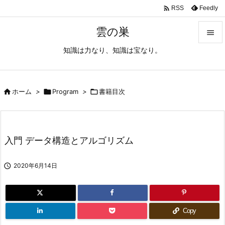

Feedly
RSS
雲の巣

知識は力なり、知識は宝なり。

メニュ

サイド

ホーム
>

Program
>

書籍目次

前へ

入門 データ構造とアルゴリズム
次へ


2020年6月14日
検索
Copy