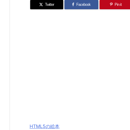
Twitter
Facebook
Pin it
HTML5の絵本