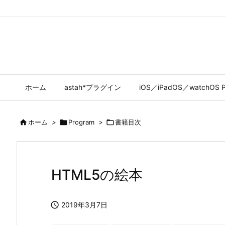
ホーム
astah*プラグイン
iOS／iPadOS／watchOS P

ホーム
>

Program
>

書籍目次
HTML5の絵本

2019年3月7日