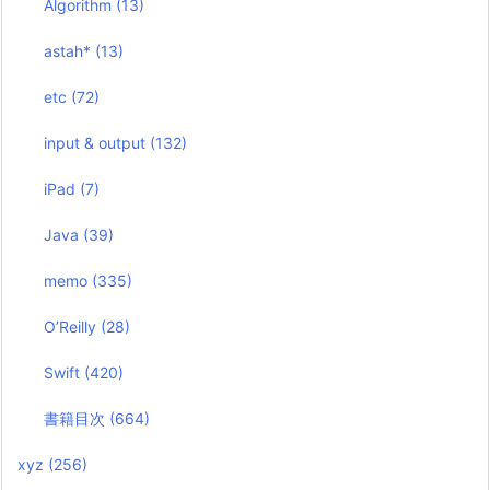
Algorithm
(13)
astah*
(13)
etc
(72)
input & output
(132)
iPad
(7)
Java
(39)
memo
(335)
O’Reilly
(28)
Swift
(420)
書籍目次
(664)
xyz
(256)