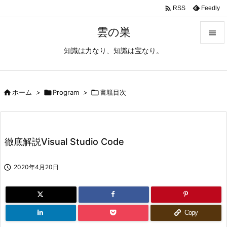

Feedly
RSS
雲の巣

知識は力なり、知識は宝なり。

メニュ

サイド

ホーム
>

Program
>

書籍目次

前へ

徹底解説Visual Studio Code
次へ


2020年4月20日
検索
Copy