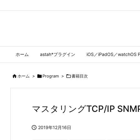
ホーム
astah*プラグイン
iOS／iPadOS／watchOS P

ホーム
>

Program
>

書籍目次
マスタリングTCP/IP SNM

2019年12月16日