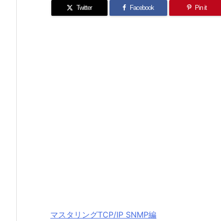
Twitter
Facebook
Pin it
マスタリングTCP/IP SNMP編