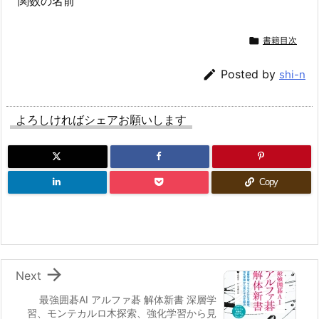
関数の名前

書籍目次

Posted by
shi-n
よろしければシェアお願いします
Copy

Next
最強囲碁AI アルファ碁 解体新書 深層学
習、モンテカルロ木探索、強化学習から見