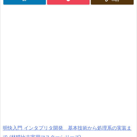
明快入門 インタプリタ開発 基本技術から処理系の実装ま
で (林晴比古実用マスターシリーズ)