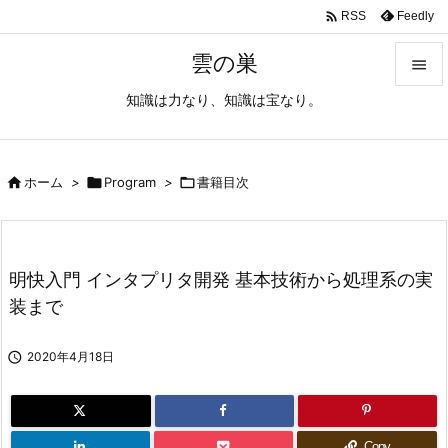

Feedly
RSS
雲の巣

知識は力なり、知識は宝なり。

メニュ

サイド

ホーム
>

Program
>

書籍目次

前へ

明快入門 インタプリタ開発 基本技術から処理系の実
次へ
装まで

検索

2020年4月18日
Copy