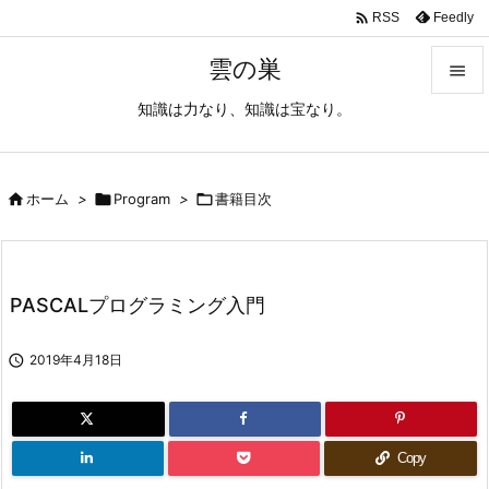

Feedly
RSS
雲の巣

知識は力なり、知識は宝なり。

メニュ

サイド

ホーム
>

Program
>

書籍目次

前へ

PASCALプログラミング入門
次へ


2019年4月18日
検索
Copy