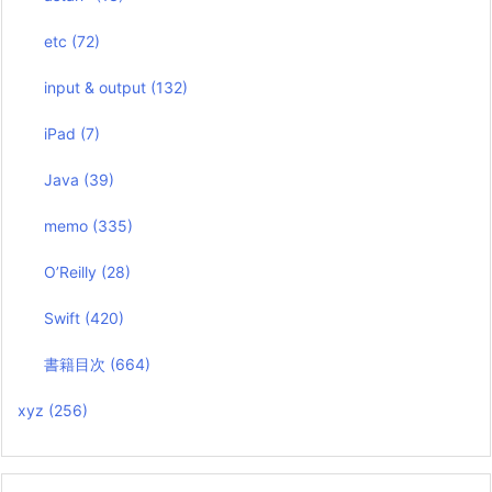
etc
(72)
input & output
(132)
iPad
(7)
Java
(39)
memo
(335)
O’Reilly
(28)
Swift
(420)
書籍目次
(664)
xyz
(256)