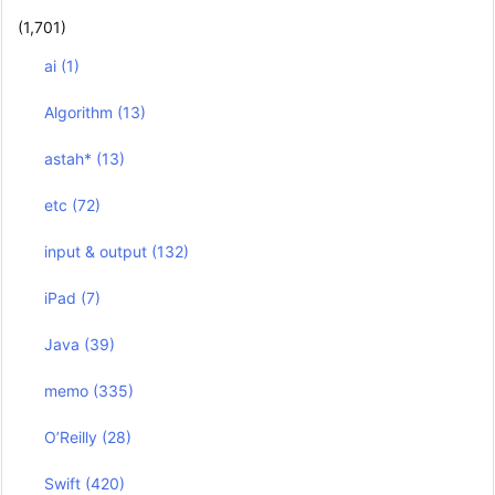
(1,701)
ai
(1)
Algorithm
(13)
astah*
(13)
etc
(72)
input & output
(132)
iPad
(7)
Java
(39)
memo
(335)
O’Reilly
(28)
Swift
(420)