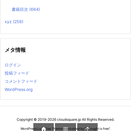
書籍目次
(664)
xyz
(256)
メタ情報
ログイン
投稿フィード
コメントフィード
WordPress.org
Copyright ©
2019
-2026
cloudsquare.jp
All Rights Reserved.



WordPress Luxeritas Theme is provided by "
Thought is free
".