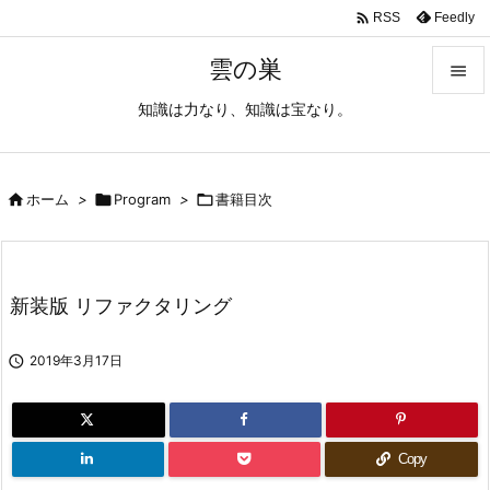

Feedly
RSS
雲の巣

知識は力なり、知識は宝なり。

メニュ

サイド

ホーム
>

Program
>

書籍目次

前へ

新装版 リファクタリング
次へ


2019年3月17日
検索
Copy